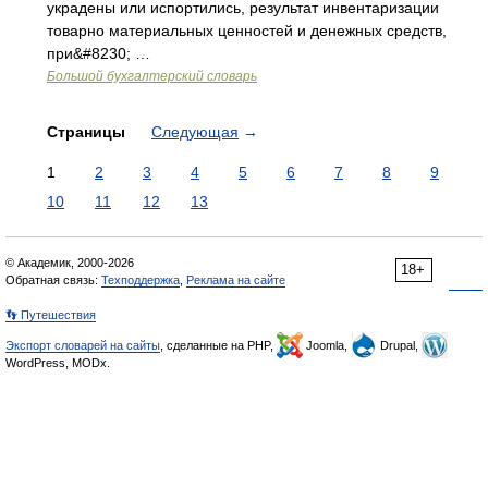
украдены или испортились, результат инвентаризации
товарно материальных ценностей и денежных средств,
при&#8230; …
Большой бухгалтерский словарь
Страницы
Следующая
→
1
2
3
4
5
6
7
8
9
10
11
12
13
© Академик, 2000-2026
18+
Обратная связь:
Техподдержка
,
Реклама на сайте
👣 Путешествия
Экспорт словарей на сайты
, сделанные на PHP,
Joomla,
Drupal,
WordPress, MODx.