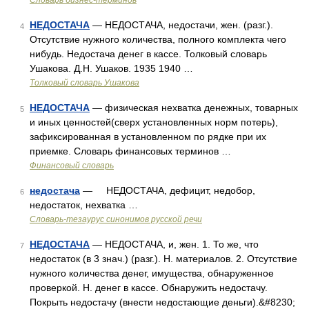
Словарь бизнес-терминов
НЕДОСТАЧА
— НЕДОСТАЧА, недостачи, жен. (разг.).
4
Отсутствие нужного количества, полного комплекта чего
нибудь. Недостача денег в кассе. Толковый словарь
Ушакова. Д.Н. Ушаков. 1935 1940 …
Толковый словарь Ушакова
НЕДОСТАЧА
— физическая нехватка денежных, товарных
5
и иных ценностей(сверх установленных норм потерь),
зафиксированная в установленном по рядке при их
приемке. Словарь финансовых терминов …
Финансовый словарь
недостача
— НЕДОСТАЧА, дефицит, недобор,
6
недостаток, нехватка …
Словарь-тезаурус синонимов русской речи
НЕДОСТАЧА
— НЕДОСТАЧА, и, жен. 1. То же, что
7
недостаток (в 3 знач.) (разг.). Н. материалов. 2. Отсутствие
нужного количества денег, имущества, обнаруженное
проверкой. Н. денег в кассе. Обнаружить недостачу.
Покрыть недостачу (внести недостающие деньги).&#8230;