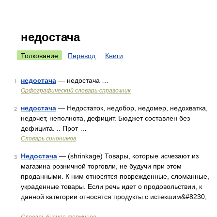
недостача
Толкование
Перевод
Книги
недостача
— недостача …
1
Орфографический словарь-справочник
недостача
— Недостаток, недобор, недомер, недохватка,
2
недочет, неполнота, дефицит. Бюджет составлен без
дефицита. .. Прот …
Словарь синонимов
Недостача
— (shrinkage) Товары, которые исчезают из
3
магазина розничной торговли, не будучи при этом
проданными. К ним относятся поврежденные, сломанные,
украденные товары. Если речь идет о продовольствии, к
данной категории относятся продукты с истекшим&#8230;
…